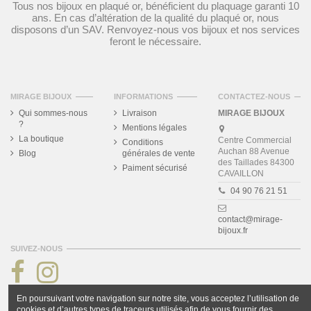
Tous nos bijoux en plaqué or, bénéficient du plaquage garanti 10
ans. En cas d’altération de la qualité du plaqué or, nous
disposons d’un SAV. Renvoyez-nous vos bijoux et nos services
feront le nécessaire.
MIRAGE BIJOUX
INFORMATIONS
CONTACTEZ-NOUS
Qui sommes-nous
Livraison
MIRAGE BIJOUX
?
Mentions légales
La boutique
Centre Commercial
Conditions
Auchan 88 Avenue
Blog
générales de vente
des Taillades 84300
Paiment sécurisé
CAVAILLON
04 90 76 21 51
contact@mirage-
bijoux.fr
SUIVEZ-NOUS
En poursuivant votre navigation sur notre site, vous acceptez l’utilisation de
cookies et d’autres types de traceurs utilisés afin de vous fournir des