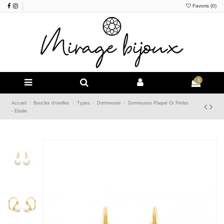
Favoris (
0
)
0
Accueil
Boucles d'oreilles
Types
Dormeuses
Dormeuses Plaqué Or Perles
- Elodie